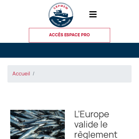
Aller
au
contenu
principal
ACCÈS ESPACE PRO
Accueil
L’Europe
valide le
règlement