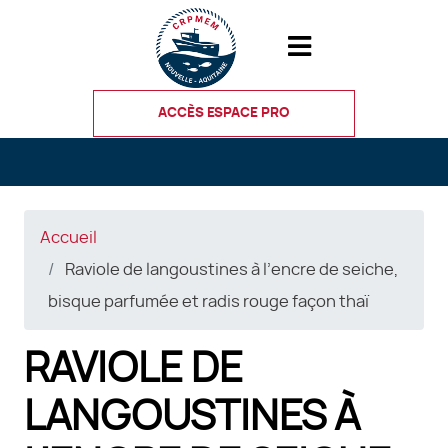
Aller
au
contenu
principal
ACCÈS ESPACE PRO
Accueil
Raviole de langoustines à l’encre de seiche,
bisque parfumée et radis rouge façon thaï
RAVIOLE DE
LANGOUSTINES À