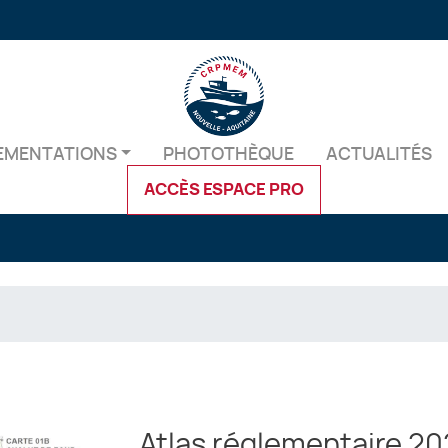
Aller
au
contenu
principal
EMENTATIONS
PHOTOTHÈQUE
ACTUALITÉS
ACCÈS ESPACE PRO
Atlas réglementaire 20