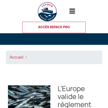
Aller
au
contenu
principal
ACCÈS ESPACE PRO
Accueil
L’Europe
valide le
règlement