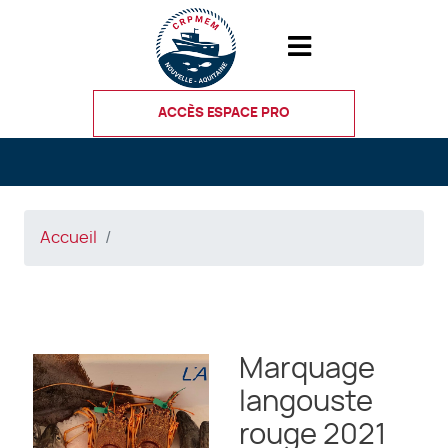
Aller
au
contenu
principal
ACCÈS ESPACE PRO
Accueil
Marquage
langouste
rouge 2021