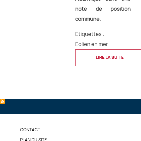
note de position
commune.
Etiquettes :
Eolien en mer
LIRE LA SUITE
PIED
CONTACT
PLAN DU SITE