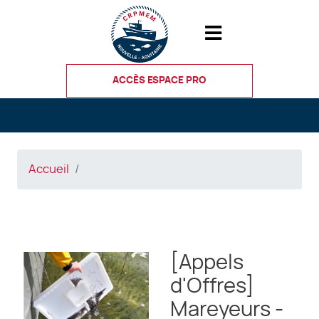
Aller
au
contenu
principal
ACCÈS ESPACE PRO
Accueil
[Appels
d'Offres]
Mareyeurs -